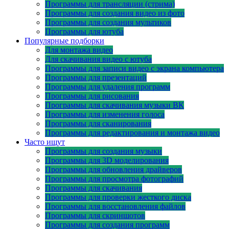
Программы для трансляции (стрима)
Программы для создания видео из фото
Программы для создания мультиков
Программы для ютуба
Популярные подборки
Для монтажа видео
Для скачивания видео с ютуба
Программы для записи видео с экрана компьютера
Программы для презентаций
Программы для удаления программ
Программы для рисования
Программы для скачивания музыки ВК
Программы для изменения голоса
Программы для сканирования
Программы для редактирования и монтажа видео
Часто ищут
Программы для создания музыки
Программы для 3D моделирования
Программы для обновления драйверов
Программы для просмотра фотографий
Программы для скачивания
Программы для проверки жесткого диска
Программы для восстановления файлов
Программы для скриншотов
Программы для создания программ