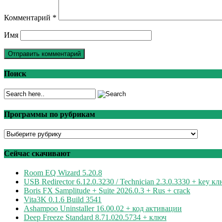
Комментарий
*
Имя
Поиск
Программы по рубрикам
Программы
по
рубрикам
Сейчас скачивают
Room EQ Wizard 5.20.8
USB Redirector 6.12.0.3230 / Technician 2.3.0.3330 + key к
Boris FX Samplitude + Suite 2026.0.3 + Rus + crack
Vita3K 0.1.6 Build 3541
Ashampoo Uninstaller 16.00.02 + код активации
Deep Freeze Standard 8.71.020.5734 + ключ