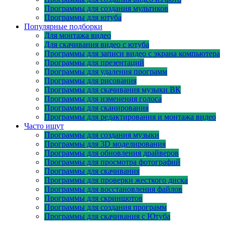
Программы для создания мультиков
Программы для ютуба
Популярные подборки
Для монтажа видео
Для скачивания видео с ютуба
Программы для записи видео с экрана компьютера
Программы для презентаций
Программы для удаления программ
Программы для рисования
Программы для скачивания музыки ВК
Программы для изменения голоса
Программы для сканирования
Программы для редактирования и монтажа видео
Часто ищут
Программы для создания музыки
Программы для 3D моделирования
Программы для обновления драйверов
Программы для просмотра фотографий
Программы для скачивания
Программы для проверки жесткого диска
Программы для восстановления файлов
Программы для скриншотов
Программы для создания программ
Программы для скачивания с Ютуба