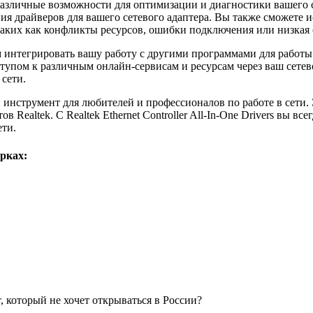
 вам различные возможности для оптимизации и диагностики вашег
ения драйверов для вашего сетевого адаптера. Вы также сможете 
аких как конфликты ресурсов, ошибки подключения или низкая 
т вам интегрировать вашу работу с другими программами для рабо
тупом к различным онлайн-сервисам и ресурсам через ваш сете
сети.
мый инструмент для любителей и профессионалов по работе в сети
 Realtek. С Realtek Ethernet Controller All-In-One Drivers вы вс
ти.
рках:
, который не хочет открываться в России?