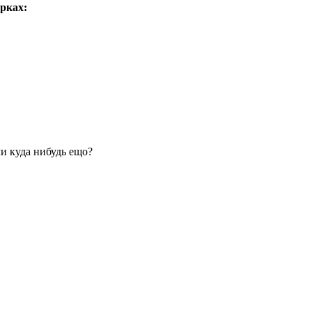
рках:
и куда нибудь ещо?