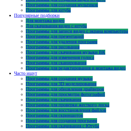
Программы для создания мультиков
Программы для ютуба
Популярные подборки
Для монтажа видео
Для скачивания видео с ютуба
Программы для записи видео с экрана компьютера
Программы для презентаций
Программы для удаления программ
Программы для рисования
Программы для скачивания музыки ВК
Программы для изменения голоса
Программы для сканирования
Программы для редактирования и монтажа видео
Часто ищут
Программы для создания музыки
Программы для 3D моделирования
Программы для обновления драйверов
Программы для просмотра фотографий
Программы для скачивания
Программы для проверки жесткого диска
Программы для восстановления файлов
Программы для скриншотов
Программы для создания программ
Программы для скачивания с Ютуба