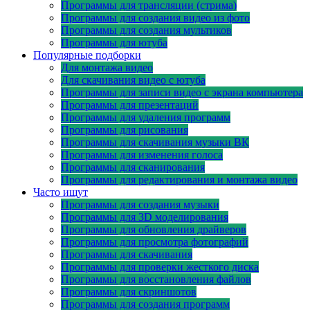
Программы для трансляции (стрима)
Программы для создания видео из фото
Программы для создания мультиков
Программы для ютуба
Популярные подборки
Для монтажа видео
Для скачивания видео с ютуба
Программы для записи видео с экрана компьютера
Программы для презентаций
Программы для удаления программ
Программы для рисования
Программы для скачивания музыки ВК
Программы для изменения голоса
Программы для сканирования
Программы для редактирования и монтажа видео
Часто ищут
Программы для создания музыки
Программы для 3D моделирования
Программы для обновления драйверов
Программы для просмотра фотографий
Программы для скачивания
Программы для проверки жесткого диска
Программы для восстановления файлов
Программы для скриншотов
Программы для создания программ