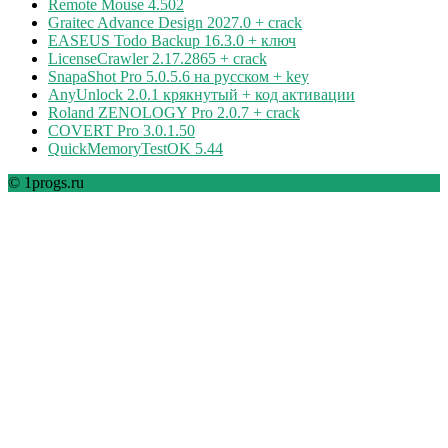
Remote Mouse 4.502
Graitec Advance Design 2027.0 + crack
EASEUS Todo Backup 16.3.0 + ключ
LicenseCrawler 2.17.2865 + crack
SnapaShot Pro 5.0.5.6 на русском + key
AnyUnlock 2.0.1 крякнутый + код активации
Roland ZENOLOGY Pro 2.0.7 + crack
COVERT Pro 3.0.1.50
QuickMemoryTestOK 5.44
© 1progs.ru