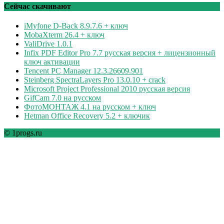
рубрикам
Сейчас скачивают
iMyfone D-Back 8.9.7.6 + ключ
MobaXterm 26.4 + ключ
ValiDrive 1.0.1
Infix PDF Editor Pro 7.7 русская версия + лицензионный
ключ активации
Tencent PC Manager 12.3.26609.901
Steinberg SpectraLayers Pro 13.0.10 + crack
Microsoft Project Professional 2010 русская версия
GifCam 7.0 на русском
ФотоМОНТАЖ 4.1 на русском + ключ
Hetman Office Recovery 5.2 + ключик
© 1progs.ru