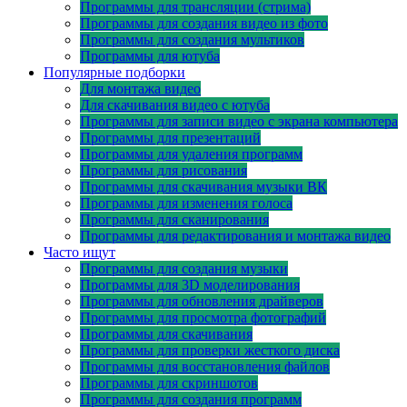
Программы для трансляции (стрима)
Программы для создания видео из фото
Программы для создания мультиков
Программы для ютуба
Популярные подборки
Для монтажа видео
Для скачивания видео с ютуба
Программы для записи видео с экрана компьютера
Программы для презентаций
Программы для удаления программ
Программы для рисования
Программы для скачивания музыки ВК
Программы для изменения голоса
Программы для сканирования
Программы для редактирования и монтажа видео
Часто ищут
Программы для создания музыки
Программы для 3D моделирования
Программы для обновления драйверов
Программы для просмотра фотографий
Программы для скачивания
Программы для проверки жесткого диска
Программы для восстановления файлов
Программы для скриншотов
Программы для создания программ