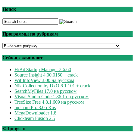
Поиск
Программы по рубрикам
Программы
по
рубрикам
Сейчас скачивают
HiBit Startup Manager 2.6.60
Source Insight 4.00.0150 + crack
WifiInfoView 3.00 на русском
Nik Collection by DxO 8.1.101 + crack
SearchMyFiles 17.0 на русском
Visual Studio Code 1.86.1 на русском
TreeSize Free 4.8.1.609 на русском
mpTrim Pro 3.05 Rus
MegaDownloader 1.8
Clickteam Fusion 2.5
© 1progs.ru