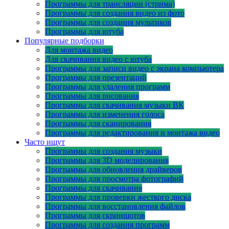
Программы для трансляции (стрима)
Программы для создания видео из фото
Программы для создания мультиков
Программы для ютуба
Популярные подборки
Для монтажа видео
Для скачивания видео с ютуба
Программы для записи видео с экрана компьютера
Программы для презентаций
Программы для удаления программ
Программы для рисования
Программы для скачивания музыки ВК
Программы для изменения голоса
Программы для сканирования
Программы для редактирования и монтажа видео
Часто ищут
Программы для создания музыки
Программы для 3D моделирования
Программы для обновления драйверов
Программы для просмотра фотографий
Программы для скачивания
Программы для проверки жесткого диска
Программы для восстановления файлов
Программы для скриншотов
Программы для создания программ