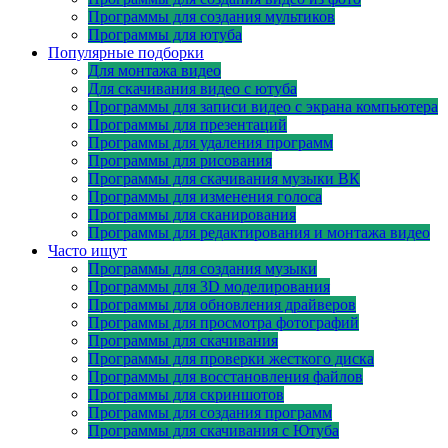
Программы для создания мультиков
Программы для ютуба
Популярные подборки
Для монтажа видео
Для скачивания видео с ютуба
Программы для записи видео с экрана компьютера
Программы для презентаций
Программы для удаления программ
Программы для рисования
Программы для скачивания музыки ВК
Программы для изменения голоса
Программы для сканирования
Программы для редактирования и монтажа видео
Часто ищут
Программы для создания музыки
Программы для 3D моделирования
Программы для обновления драйверов
Программы для просмотра фотографий
Программы для скачивания
Программы для проверки жесткого диска
Программы для восстановления файлов
Программы для скриншотов
Программы для создания программ
Программы для скачивания с Ютуба