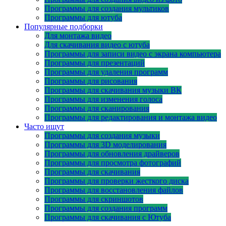
Программы для создания мультиков
Программы для ютуба
Популярные подборки
Для монтажа видео
Для скачивания видео с ютуба
Программы для записи видео с экрана компьютера
Программы для презентаций
Программы для удаления программ
Программы для рисования
Программы для скачивания музыки ВК
Программы для изменения голоса
Программы для сканирования
Программы для редактирования и монтажа видео
Часто ищут
Программы для создания музыки
Программы для 3D моделирования
Программы для обновления драйверов
Программы для просмотра фотографий
Программы для скачивания
Программы для проверки жесткого диска
Программы для восстановления файлов
Программы для скриншотов
Программы для создания программ
Программы для скачивания с Ютуба