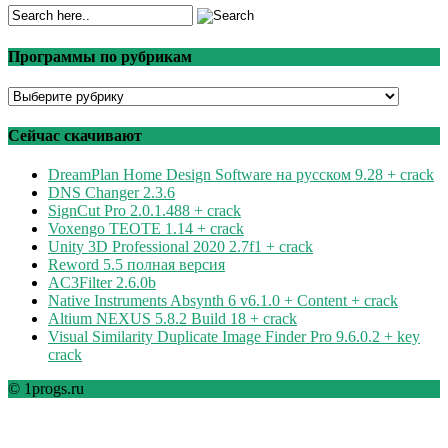
Программы по рубрикам
Программы
по
рубрикам
Сейчас скачивают
DreamPlan Home Design Software на русском 9.28 + crack
DNS Changer 2.3.6
SignCut Pro 2.0.1.488 + crack
Voxengo TEOTE 1.14 + crack
Unity 3D Professional 2020 2.7f1 + crack
Reword 5.5 полная версия
AC3Filter 2.6.0b
Native Instruments Absynth 6 v6.1.0 + Content + crack
Altium NEXUS 5.8.2 Build 18 + crack
Visual Similarity Duplicate Image Finder Pro 9.6.0.2 + key
crack
© 1progs.ru