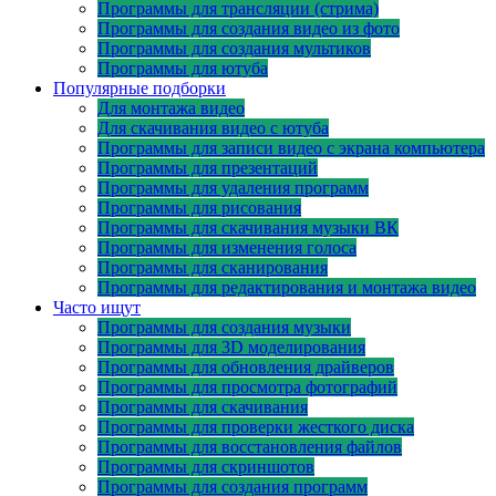
Программы для трансляции (стрима)
Программы для создания видео из фото
Программы для создания мультиков
Программы для ютуба
Популярные подборки
Для монтажа видео
Для скачивания видео с ютуба
Программы для записи видео с экрана компьютера
Программы для презентаций
Программы для удаления программ
Программы для рисования
Программы для скачивания музыки ВК
Программы для изменения голоса
Программы для сканирования
Программы для редактирования и монтажа видео
Часто ищут
Программы для создания музыки
Программы для 3D моделирования
Программы для обновления драйверов
Программы для просмотра фотографий
Программы для скачивания
Программы для проверки жесткого диска
Программы для восстановления файлов
Программы для скриншотов
Программы для создания программ