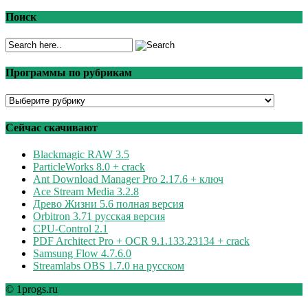
Поиск
Программы по рубрикам
Программы
по
рубрикам
Сейчас скачивают
Blackmagic RAW 3.5
ParticleWorks 8.0 + crack
Ant Download Manager Pro 2.17.6 + ключ
Ace Stream Media 3.2.8
Древо Жизни 5.6 полная версия
Orbitron 3.71 русская версия
CPU-Control 2.1
PDF Architect Pro + OCR 9.1.133.23134 + crack
Samsung Flow 4.7.6.0
Streamlabs OBS 1.7.0 на русском
© 1progs.ru