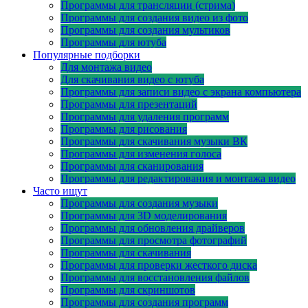
Программы для трансляции (стрима)
Программы для создания видео из фото
Программы для создания мультиков
Программы для ютуба
Популярные подборки
Для монтажа видео
Для скачивания видео с ютуба
Программы для записи видео с экрана компьютера
Программы для презентаций
Программы для удаления программ
Программы для рисования
Программы для скачивания музыки ВК
Программы для изменения голоса
Программы для сканирования
Программы для редактирования и монтажа видео
Часто ищут
Программы для создания музыки
Программы для 3D моделирования
Программы для обновления драйверов
Программы для просмотра фотографий
Программы для скачивания
Программы для проверки жесткого диска
Программы для восстановления файлов
Программы для скриншотов
Программы для создания программ