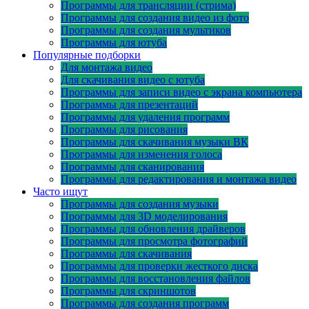
Программы для трансляции (стрима)
Программы для создания видео из фото
Программы для создания мультиков
Программы для ютуба
Популярные подборки
Для монтажа видео
Для скачивания видео с ютуба
Программы для записи видео с экрана компьютера
Программы для презентаций
Программы для удаления программ
Программы для рисования
Программы для скачивания музыки ВК
Программы для изменения голоса
Программы для сканирования
Программы для редактирования и монтажа видео
Часто ищут
Программы для создания музыки
Программы для 3D моделирования
Программы для обновления драйверов
Программы для просмотра фотографий
Программы для скачивания
Программы для проверки жесткого диска
Программы для восстановления файлов
Программы для скриншотов
Программы для создания программ