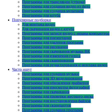
Программы для трансляции (стрима)
Программы для создания видео из фото
Программы для создания мультиков
Программы для ютуба
Популярные подборки
Для монтажа видео
Для скачивания видео с ютуба
Программы для записи видео с экрана компьютера
Программы для презентаций
Программы для удаления программ
Программы для рисования
Программы для скачивания музыки ВК
Программы для изменения голоса
Программы для сканирования
Программы для редактирования и монтажа видео
Часто ищут
Программы для создания музыки
Программы для 3D моделирования
Программы для обновления драйверов
Программы для просмотра фотографий
Программы для скачивания
Программы для проверки жесткого диска
Программы для восстановления файлов
Программы для скриншотов
Программы для создания программ