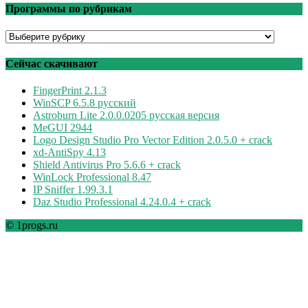
Программы по рубрикам
Программы
по
рубрикам
Сейчас скачивают
FingerPrint 2.1.3
WinSCP 6.5.8 русский
Astroburn Lite 2.0.0.0205 русская версия
MeGUI 2944
Logo Design Studio Pro Vector Edition 2.0.5.0 + crack
xd-AntiSpy 4.13
Shield Antivirus Pro 5.6.6 + crack
WinLock Professional 8.47
IP Sniffer 1.99.3.1
Daz Studio Professional 4.24.0.4 + crack
© 1progs.ru