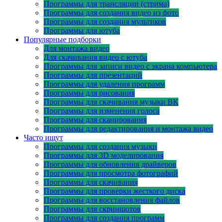
Программы для трансляции (стрима)
Программы для создания видео из фото
Программы для создания мультиков
Программы для ютуба
Популярные подборки
Для монтажа видео
Для скачивания видео с ютуба
Программы для записи видео с экрана компьютера
Программы для презентаций
Программы для удаления программ
Программы для рисования
Программы для скачивания музыки ВК
Программы для изменения голоса
Программы для сканирования
Программы для редактирования и монтажа видео
Часто ищут
Программы для создания музыки
Программы для 3D моделирования
Программы для обновления драйверов
Программы для просмотра фотографий
Программы для скачивания
Программы для проверки жесткого диска
Программы для восстановления файлов
Программы для скриншотов
Программы для создания программ