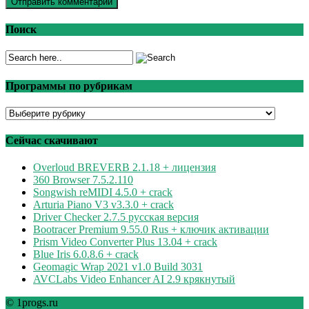
Поиск
Программы по рубрикам
Программы
по
рубрикам
Сейчас скачивают
Overloud BREVERB 2.1.18 + лицензия
360 Browser 7.5.2.110
Songwish reMIDI 4.5.0 + crack
Arturia Piano V3 v3.3.0 + crack
Driver Checker 2.7.5 русская версия
Bootracer Premium 9.55.0 Rus + ключик активации
Prism Video Converter Plus 13.04 + crack
Blue Iris 6.0.8.6 + crack
Geomagic Wrap 2021 v1.0 Build 3031
AVCLabs Video Enhancer AI 2.9 крякнутый
© 1progs.ru